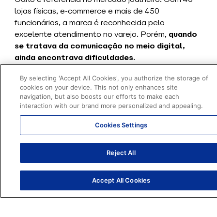
lojas físicas, e-commerce e mais de 450
funcionários, a marca é reconhecida pelo
excelente atendimento no varejo. Porém,
quando
se tratava da comunicação no meio digital,
ainda encontrava dificuldades
.
Desafios enfrentados
By selecting 'Accept All Cookies', you authorize the storage of
cookies on your device. This not only enhances site
pela empresa
navigation, but also boosts our efforts to make each
interaction with our brand more personalized and appealing.
A loja contava com um
atendimento manual
, em
Cookies Settings
que cada vendedora usava seu número pessoal
para conversar com os clientes. Sem uma gestão
Reject All
eficiente, não havia uma diretriz de conversação
ou tom de voz da marca, o que prejudicava todo o
processo de comunicação da empresa.
Accept All Cookies
Com o início da pandemia do Covid-19, a
transformação digital se tornou ainda mais