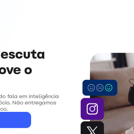
 escuta
ove o
do fala em inteligência
ócio. Não entregamos
co.