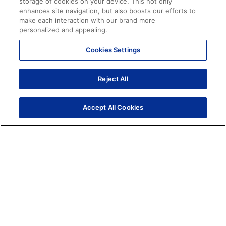
storage of cookies on your device. This not only
enhances site navigation, but also boosts our efforts to
make each interaction with our brand more
PARA ESCUTAR CLIENTES
personalized and appealing.
Inteligência de Escuta em
tempo real para decisões
Cookies Settings
mais rápidas e estratégias.
Reject All
Monitoramos, analisamos e estruturamos Inteligência
de Escuta a partir de conversas digitais, entregando
insights acionáveis para o negócio.
Accept All Cookies
AGENDE UMA CONVERSA
Página inicial
A Blip
Para escutar clientes
CONTEXTO