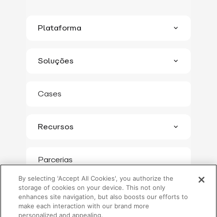
Plataforma
Conheça a Plataforma
Soluções
Escutar Clientes
Stilingue by Blip
Atrair Clientes
Cases
Professional Services
Interagir com Clientes
Blip Cred
Recursos
Converter Mais
Blip Go
Blip Store
Parcerias
Demonstrações
Blog
By selecting 'Accept All Cookies', you authorize the
storage of cookies on your device. This not only
Reports
Institucional
enhances site navigation, but also boosts our efforts to
make each interaction with our brand more
Ferramentas
personalized and appealing.