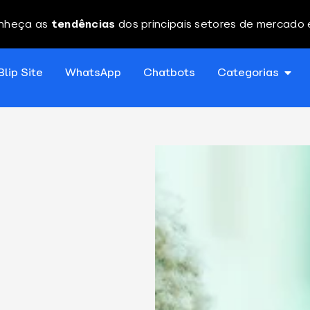
nheça as
tendências
dos principais setores de mercado
Blip Site
WhatsApp
Chatbots
Categorias