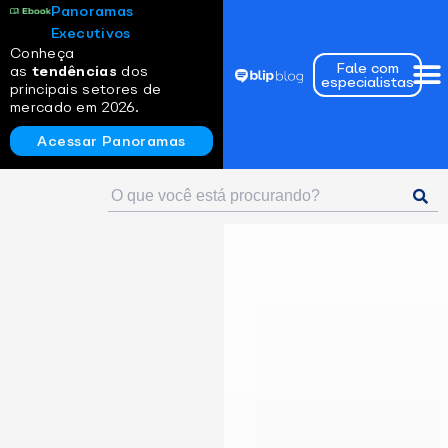
Panoramas
Executivos
Conheça
Fale com
as
tendências
dos
especialistas
principais setores de
mercado em 2026.
Acessar Panoramas