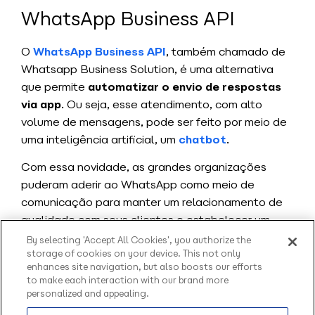
WhatsApp Business API
O
WhatsApp Business API
, também chamado de
Whatsapp Business Solution, é uma alternativa
que permite
automatizar o envio de respostas
via app
. Ou seja, esse atendimento, com alto
volume de mensagens, pode ser feito por meio de
uma inteligência artificial, um
chatbot
.
Com essa novidade, as grandes organizações
puderam aderir ao WhatsApp como meio de
comunicação para manter um relacionamento de
qualidade com seus clientes e estabelecer um
grau de confiança por meio desse diálogo
By selecting 'Accept All Cookies', you authorize the
storage of cookies on your device. This not only
automatizado.
enhances site navigation, but also boosts our efforts
to make each interaction with our brand more
Portanto, o grande diferencial desta versão do
personalized and appealing.
WhatsApp é oferecer uma alternativa que integra