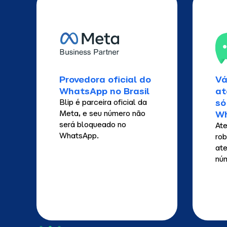
Provedora oficial do
Vá
WhatsApp no Brasil
at
só
Blip é parceira oficial da
Meta, e seu número não
W
será bloqueado no
Ate
WhatsApp.
rob
at
núm