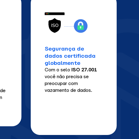
Segurança de
dados certificada
globalmente
Com o selo
ISO 27.001
você não precisa se
preocupar com
vazamento de dados.
 de
m