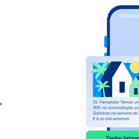
ções
Cases
Recursos
Parcerias
Instituc
Vendas Inteligentes
a
Potencialize suas vendas
com a
IA para WhatsApp
.
Otimize seu tempo e conquiste resultados incríveis.