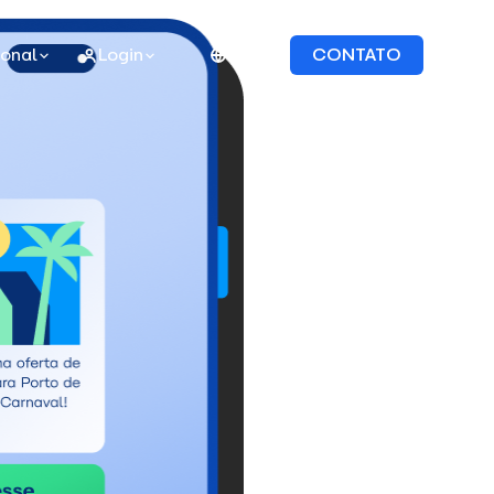
ional
Login
PT
CONTATO
Suporte Dinâmico
Tenha uma conversa dinâmica e inteligente e ac
atendentes humanos sempre que precisar.