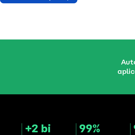
Aut
apli
+2 bi
99%