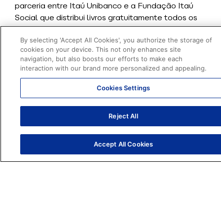
parceria entre Itaú Unibanco e a Fundação Itaú
Social que distribui livros gratuitamente todos os
anos. Com o propósito de democratizar ainda mais
o acesso à leitura, em 2019 o projeto encarou o
By selecting 'Accept All Cookies', you authorize the storage of
cookies on your device. This not only enhances site
desafio de expandir o seu alcance do mundo físico
navigation, but also boosts our efforts to make each
para o digital. Como o assunto é democratização,
interaction with our brand more personalized and appealing.
o canal escolhido para essa expansão foi o
WhatsApp. Presente no smartphone de
Cookies Settings
praticamente todos os Brasileiros, o app mais
acessado diariamente no país passou a dar acesso
Reject All
também a histórias exclusivas.
Como foi construído o
Accept All Cookies
Contato Inteligente?
Usando a plataforma Blip, o Itaú desenvolveu um
chatbot
que foi responsável por distribuir edições
especiais em PDF de três livros infantis inéditos.