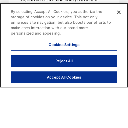
modernos como MCP e A2A.
By selecting 'Accept All Cookies', you authorize the
Base de conhecimento:
Alimente uma
storage of cookies on your device. This not only
base de conhecimento inteligente
enhances site navigation, but also boosts our efforts to
make each interaction with our brand more
importando documentos, FAQs, URLs e
personalized and appealing.
outros conteúdos proprietários.
Cookies Settings
Biblioteca de templates:
Acelere o
time-to-market através de templates e
habilidades prontas e personalizáveis
Reject All
para diversos cenários.
Accept All Cookies