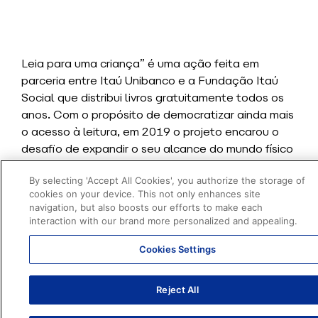
Leia para uma criança” é uma ação feita em
parceria entre Itaú Unibanco e a Fundação Itaú
Social que distribui livros gratuitamente todos os
anos. Com o propósito de democratizar ainda mais
o acesso à leitura, em 2019 o projeto encarou o
desafio de expandir o seu alcance do mundo físico
para o digital. Como o assunto é democratização,
By selecting 'Accept All Cookies', you authorize the storage of
o canal escolhido para essa expansão foi o
cookies on your device. This not only enhances site
WhatsApp. Presente no smartphone de
navigation, but also boosts our efforts to make each
praticamente todos os Brasileiros, o app mais
interaction with our brand more personalized and appealing.
acessado diariamente no país passou a dar acesso
também a histórias exclusivas.
Cookies Settings
Usando a plataforma Blip, o Itaú desenvolveu um
Reject All
chatbot que foi responsável por distribuir edições
especiais em PDF de três livros infantis inéditos.