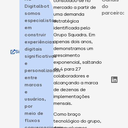
consolidou-se no
do
Digitalbot
mercado a partir de
parceiro:
somos
uma demanda
especialistas
estratégica
em
identificada pelo
construir
Grupo Squadra. Em
apenas dois anos,
experiências
demonstramos um
digitais
Site
crescimento
significativas
exponencial, saltando
e
de 4 para 27
personalizadas
colaboradores e
entre
alcançando a marca
marcas
de dezenas de
e
implementações
usuários,
mensais.
por
meio de
Como braço
fluxos
tecnológico do grupo,
conversacionais
desenvolvemos