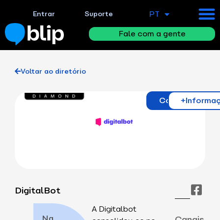
PT
Entrar
Suporte
EN
Fale com a gente
Voltar ao diretório
Contato
+Informa
DigitalBot
A Digitalbot
Na
Canais