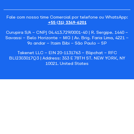
Fale com nosso time Comercial por telefone ou WhatsApp:
+55 (31) 3349-6201
Curupira S/A – CNPJ 04.413.729/0001-40 | R. Sergipe. 1440 –
Savassi – Belo Horizonte – MG | Av. Brig. Faria Lima, 4221 –
9o andar – Itaim Bibi – São Paulo – SP
Takenet LLC – EIN 20-1131763 – Blipchat – RFC
BLI2303017Q3 | A
ddress: 353 E 78TH ST. NEW YORK, NY
10021. United States