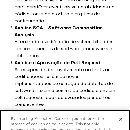
para identificar eventuais vulnerabilidades no
código-fonte do produto e arquivos de
configuração.
Análise SCA – Software Composition
Analysis
É realizada a verificação de vulnerabilidades
em componentes de software, frameworks e
bibliotecas.
Análise e Aprovação de Pull Request
As equipes de desenvolvimento ao finalizar
codificações, sejam de novas
implementações ou correção de defeitos de
software, fazem o commit do código e enviam
pull requests, que são avaliados por partes
competentes.
Guarda de código-fonte
Os códigos-fonte são armazenados em
By selecting 'Accept All Cookies', you authorize the
storage of cookies on your device. This not only
repositório privado, com acesso controlado.
enhances site navigation, but also boosts our efforts to