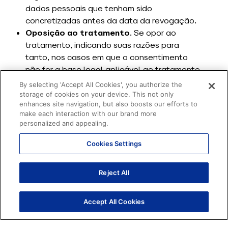
dados pessoais que tenham sido
concretizadas antes da data da revogação.
Oposição ao tratamento
. Se opor ao
tratamento, indicando suas razões para
tanto, nos casos em que o consentimento
não for a base legal aplicável ao tratamento
dos seus dados pessoais e quando houver
By selecting 'Accept All Cookies', you authorize the
algum descumprimento à LGPD. A Blip
storage of cookies on your device. This not only
enhances site navigation, but also boosts our efforts to
avaliará se a sua oposição é justificada ou
make each interaction with our brand more
não, adotando as medidas necessárias para
personalized and appealing.
suspender o tratamento ou informar os
fundamentos pelos quais compreende que o
Cookies Settings
tratamento é lícito e permitido.
Reclamação
. Protocolar uma reclamação
Reject All
em relação ao tratamento dos seus dados
pessoais realizado pela Blip perante a
Accept All Cookies
Autoridade Nacional de Proteção de Dados.
No entanto, esperamos que, antes de fazer