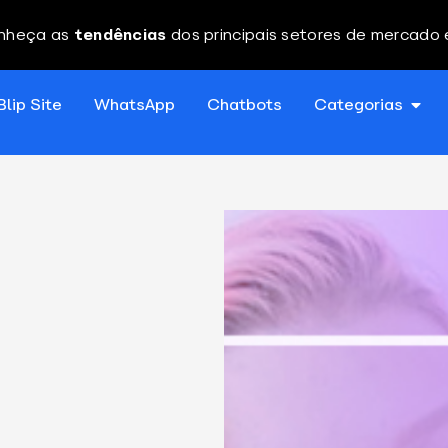
nheça as
tendências
dos principais setores de mercado
Blip Site
WhatsApp
Chatbots
Categorias