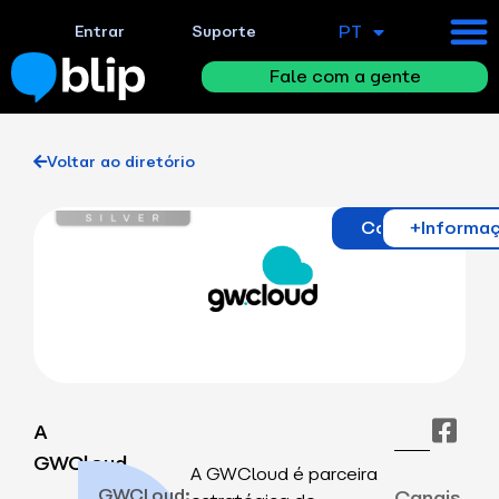
PT
Entrar
Suporte
EN
Fale com a gente
Voltar ao diretório
Contato
+Informa
A
GWCloud
A GWCloud é parceira
GWCloud:
Canais