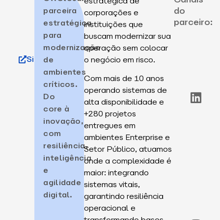
estratégica de
do
parceira
corporações e
parceiro:
estratégica
instituições que
para
buscam modernizar sua
modernização
operação sem colocar
Site
de
o negócio em risco.
ambientes
Com mais de 10 anos
críticos.
operando sistemas de
Do
alta disponibilidade e
core à
+280 projetos
inovação,
entregues em
com
ambientes Enterprise e
resiliência,
Setor Público, atuamos
inteligência
onde a complexidade é
e
maior: integrando
agilidade
sistemas vitais,
digital.
garantindo resiliência
operacional e
transformando bases