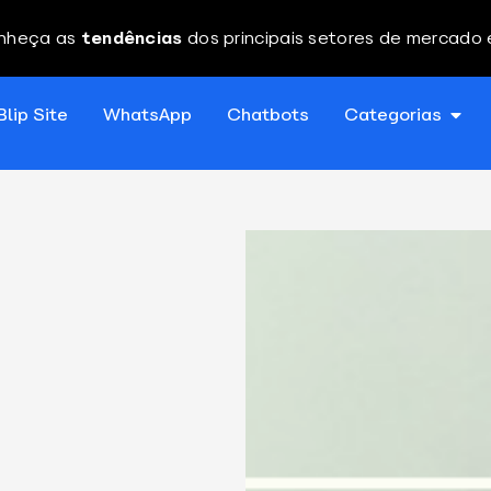
nheça as
tendências
dos principais setores de mercado
Blip Site
WhatsApp
Chatbots
Categorias