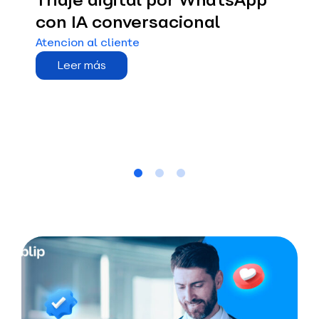
Triaje digital por WhatsApp
con IA conversacional
Atencion al cliente
Leer más
S