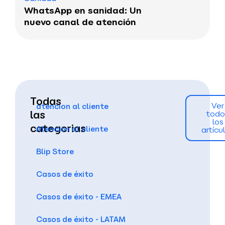
WhatsApp en sanidad: Un
nuevo canal de atención
Todas
Ver
atencion al cliente
las
todo
los
categorias
Atencion al cliente
artícu
Blip Store
Casos de éxito
Casos de éxito - EMEA
Casos de éxito - LATAM