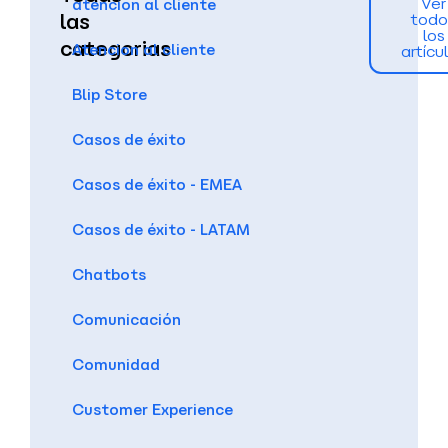
Ver
atencion al cliente
las
todo
los
categorias
Atencion al cliente
artícu
Blip Store
Casos de éxito
Casos de éxito - EMEA
Casos de éxito - LATAM
Chatbots
Comunicación
Comunidad
Customer Experience