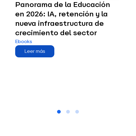
Gesti
Panorama de la Educación
Whats
en 2026: IA, retención y la
forma
nueva infraestructura de
Educaci
crecimiento del sector
Leer
Ebooks
Leer más