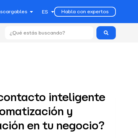
EN
escargables
Habla con expertos
ES
PT
ontacto inteligente
tomatización y
ación en tu negocio?