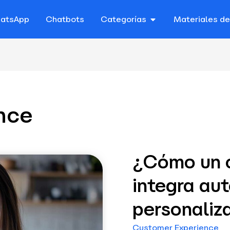
atsApp
Chatbots
Categorías
Materiales d
nce
¿Cómo un c
integra au
personaliz
Customer Experience