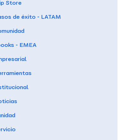
ip Store
sos de éxito - LATAM
omunidad
books - EMEA
presarial
rramientas
stitucional
ticias
nidad
rvicio