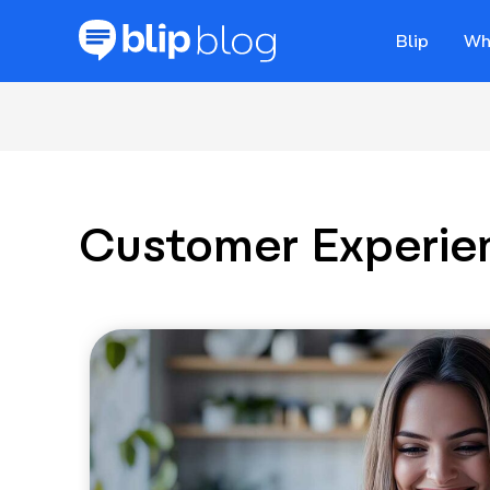
Blip
Wh
Customer Experie
la
r