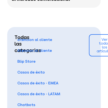
Todas
Ver
atencion al cliente
las
todo
los
categorias
Atencion al cliente
artícu
Blip Store
Casos de éxito
Casos de éxito - EMEA
Casos de éxito - LATAM
Chatbots