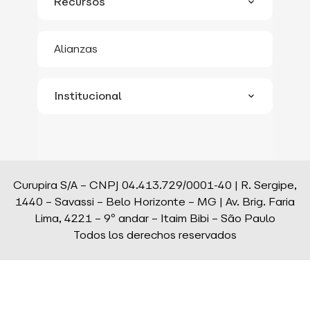
Recursos
Convertir Más
Blip Go
Blip Store
Alianzas
Blog
Reports
Institucional
Herramientas
Quiénes somos
Blip Academy
Carreras
Blip Community
Curupira S/A – CNPJ 04.413.729/0001-40 | R. Sergipe,
Blip en los medios
Eventos y Webinars
1440 – Savassi – Belo Horizonte – MG | Av. Brig. Faria
Portal de Privacidad
Lima, 4221 – 9º andar – Itaim Bibi – São Paulo
Blip Status
Todos los derechos reservados
Política de Cookies
Documentación
Código de conducta
Centro de Ayuda
Canal de Ética