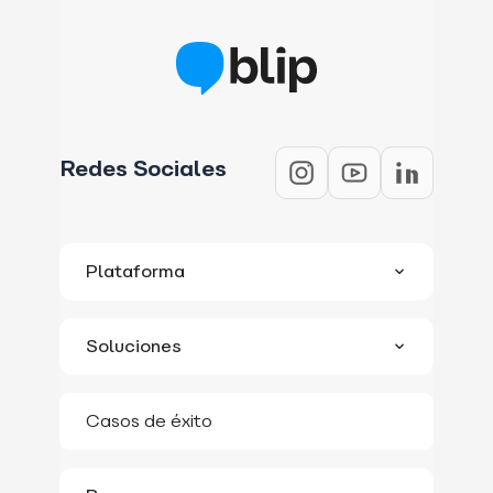
Redes Sociales
Plataforma
Conoce la Plataforma
Soluciones
Escuchar Clientes
Stilingue by Blip
Atraer Clientes
Casos de éxito
Professional Services
Interactuar con Clientes
Blip Cred