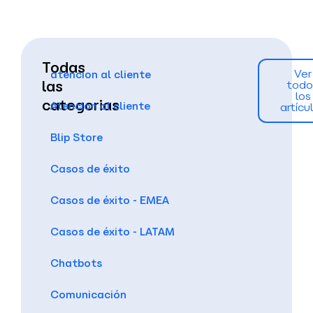
Todas
Ver
atencion al cliente
las
todo
los
categorias
Atencion al cliente
artícu
Blip Store
Casos de éxito
Casos de éxito - EMEA
Casos de éxito - LATAM
Chatbots
Comunicación