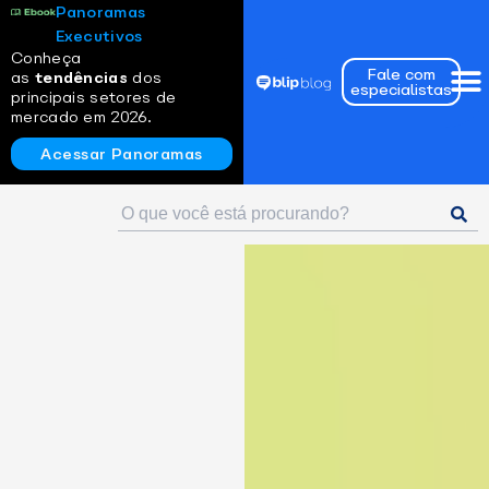
Panoramas
Executivos
Conheça
Fale com
as
tendências
dos
especialistas
principais setores de
mercado em 2026.
Acessar Panoramas