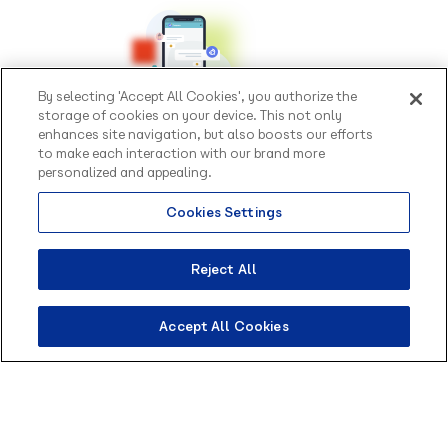
By selecting 'Accept All Cookies', you authorize the
storage of cookies on your device. This not only
enhances site navigation, but also boosts our efforts
to make each interaction with our brand more
personalized and appealing.
Decidiu que usar essa tecnologia incrível vai ser
uma boa estratégia para aumentar suas vendas?
Cookies Settings
Olá, sou o Contato
inteligente da Blip.
Então, confira agora o que você precisa para
Como posso te ajudar?
Reject All
começar a usar um chatbot para vender produtos
digitais!
Accept All Cookies
1- Tenha um objetivo para o seu bot
Como já comentamos,
definir o objetivo do seu
bot antecipadamente
é essencial para que sua
estratégia dê resultados positivos.