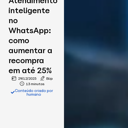
Atendimento
inteligente
no
WhatsApp:
como
aumentar a
recompra
em até 25%
29/12/2025
Blip
13 minutos
Conteúdo criado por
humano