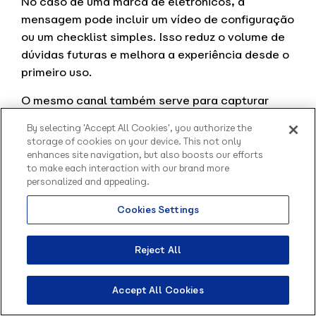
No caso de uma marca de eletrônicos, a
mensagem pode incluir um vídeo de configuração
ou um checklist simples. Isso reduz o volume de
dúvidas futuras e melhora a experiência desde o
primeiro uso.
O mesmo canal também serve para capturar
feedbacks diretos, positivos ou negativos, antes
By selecting 'Accept All Cookies', you authorize the
que se transformem em reclamações públicas.
storage of cookies on your device. This not only
Quando bem estruturado, o pós-compra funciona
enhances site navigation, but also boosts our efforts
to make each interaction with our brand more
como um espaço de cuidado contínuo, que
personalized and appealing.
prepara o cliente para novas interações e
futuras recomendações.
Cookies Settings
Olá, sou o Contato
3. Campanhas de winback com contexto
inteligente da Blip.
Como posso te ajudar?
Reject All
Campanhas de winback não são novidade. O
diferencial está no
contexto
. Enviar o mesmo
Accept All Cookies
cupom para todos os clientes inativos não gera
resultado. O atendimento inteligente parte de