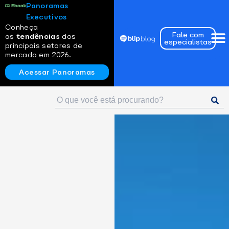
Panoramas
Executivos
Conheça
Fale com
as
tendências
dos
especialistas
principais setores de
mercado em 2026.
Acessar Panoramas