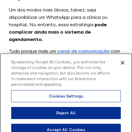
Um dos modos mais óbvios, talvez, seja
disponibilizar um WhatsApp para a clínica ou
hospital.
No entanto, essa estratégia
pode
complicar ainda mais o sistema de
agendamento
.
Tudo porque mais um
canal de comunicação
com
pacientes precisará ser administrado por alguém
By selecting 'Accept All Cookies', you authorize the
da equipe da secretaria.
storage of cookies on your device. This not only
enhances site navigation, but also boosts our efforts
Isto é: sem automatização, este se tornaria
to make each interaction with our brand more
apenas um trabalho dobrado
para os
personalized and appealing.
responsáveis por marcar os horários na agenda,
Cookies Settings
Olá, sou o Contato
inclusive assemelhando-se aos problemas do
inteligente da Blip.
telefone.
Como posso te ajudar?
Reject All
Seriam repetidos problemas como a necessidade
do paciente de conseguir informações sobre as
Accept All Cookies