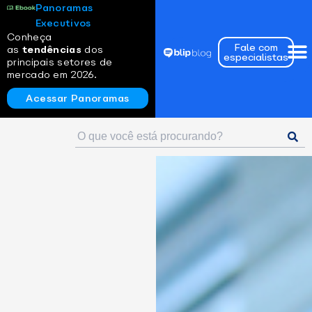
Panoramas
Executivos
Conheça
Fale com
as
tendências
dos
especialistas
principais setores de
mercado em 2026.
Acessar Panoramas