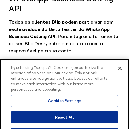
API
Todos os clientes Blip podem participar com
exclusividade do Beta Tester do WhatsApp
Business Calling API
. Para integrar a ferramenta
ao seu Blip Desk, entre em contato com o
responsável pela sua conta.
E se você ainda não é um cliente Blip, não perca
By selecting 'Accept All Cookies', you authorize the
tempo!
Entre em contato
com a gente e otimize o
storage of cookies on your device. This not only
atendimento da sua empresa com essa nova
enhances site navigation, but also boosts our efforts
funcionalidade da Meta.
to make each interaction with our brand more
personalized and appealing.
Cookies Settings
Olá, sou o Contato
inteligente da Blip.
Como posso te ajudar?
Reject All