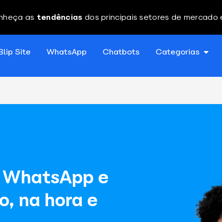
nheça as
tendências
dos principais setores de mercado
Blip Site
WhatsApp
Chatbots
Categorias
o WhatsApp e
o, na hora e