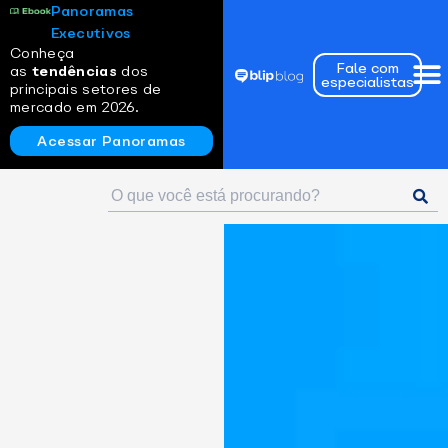
Panoramas
Executivos
Conheça
Fale com
as
tendências
dos
especialistas
principais setores de
mercado em 2026.
Acessar Panoramas