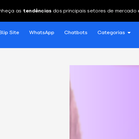
nheça as
tendências
dos principais setores de mercado
Blip Site
WhatsApp
Chatbots
Categorias