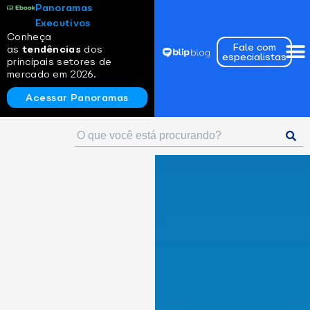
Panoramas
Executivos
Conheça
Fale com
as
tendências
dos
especialistas
principais setores de
mercado em 2026.
Acessar Panoramas