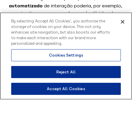
automatizado
de interação poderia, por exemplo,
sugerir artigos que respondessem às dúvidas dos
alunos.
By selecting 'Accept All Cookies', you authorize the
storage of cookies on your device. This not only
Gamificação
enhances site navigation, but also boosts our efforts
to make each interaction with our brand more
Você se lembra que citamos a ferramenta Geekie
personalized and appealing.
Games Enem? Ela se vale de recursos de
Cookies Settings
Olá, sou o Contato
gamificação.
inteligente da Blip.
Gamificação acontece quando são
usadas
Como posso te ajudar?
Reject All
mecânicas e características de jogos em um
projeto
. Na educação, a gamificação pode ser
Accept All Cookies
percebida em plataformas educacionais que
trazem em sua concepção elementos conceituais
que remetem aos jogos. Em outros casos, podem
ser também propriamente jogos educacionais.
Robótica Educacional e Programação