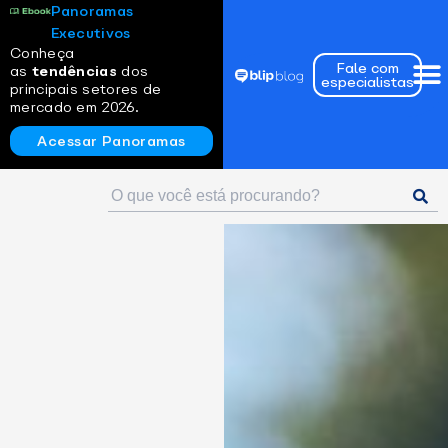
Panoramas
Executivos
Conheça
Fale com
as
tendências
dos
especialistas
principais setores de
mercado em 2026.
Acessar Panoramas