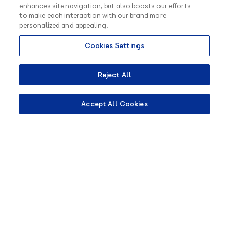
experiência do usuário.
enhances site navigation, but also boosts our efforts
to make each interaction with our brand more
personalized and appealing.
Quer entender como implementar uma
experiência financeira muito mais completa na
Cookies Settings
Olá, sou o Contato
sua empresa?
Fale com a gente
e leve o Pix
inteligente da Blip.
Open Finance para sua estratégia digital!
Como posso te ajudar?
Reject All
Accept All Cookies
Converse com nosso time e descubra
como conversas inteligentes podem
transformar o atendimento do seu