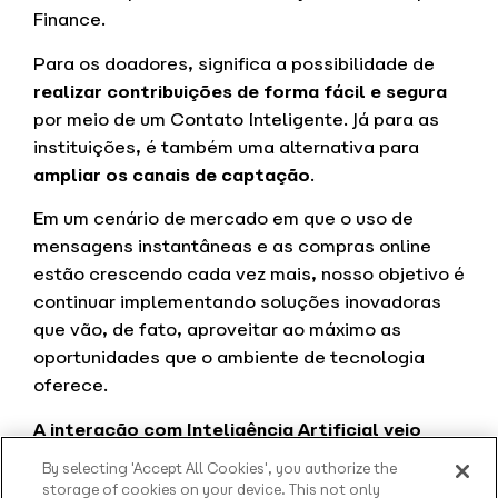
Finance.
Para os doadores, significa a possibilidade de
realizar contribuições de forma fácil e segura
por meio de um Contato Inteligente. Já para as
instituições, é também uma alternativa para
ampliar os canais de captação
.
Em um cenário de mercado em que o uso de
mensagens instantâneas e as compras online
estão crescendo cada vez mais, nosso objetivo é
continuar implementando soluções inovadoras
que vão, de fato, aproveitar ao máximo as
oportunidades que o ambiente de tecnologia
oferece.
A interação com Inteligência Artificial veio
para ficar
, e dentro da Blip ela acontece de
By selecting 'Accept All Cookies', you authorize the
maneira segura e simples, melhorando a
storage of cookies on your device. This not only