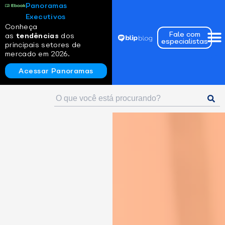
Panoramas
Executivos
Conheça
Fale com
as
tendências
dos
especialistas
principais setores de
mercado em 2026.
Acessar Panoramas