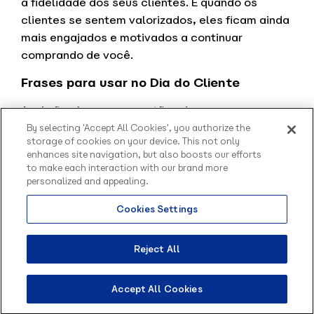
a fidelidade dos seus clientes. E quando os
clientes se sentem valorizados, eles ficam ainda
mais engajados e motivados a continuar
comprando de você.
Frases para usar no Dia do Cliente
Aqui vão algumas sugestões de mensagens
comemorativas para você se inspirar neste Dia
By selecting 'Accept All Cookies', you authorize the
storage of cookies on your device. This not only
do Cliente:
enhances site navigation, but also boosts our efforts
to make each interaction with our brand more
“Hoje é o Dia do Cliente, e queremos expressar
personalized and appealing.
nossa gratidão por você fazer parte da nossa
jornada. Obrigado por confiar em nós e por nos
Cookies Settings
Olá, sou o Contato
permitir servi-lo. Feliz Dia do Cliente!”
inteligente da Blip.
“Feliz Dia do Cliente! Para nós, cada um de
Como posso te ajudar?
Reject All
vocês é especial e valorizado. Que este dia seja
repleto de alegria e gratidão. Estamos aqui
Accept All Cookies
para atender às suas necessidades e superar
suas expectativas sempre!”