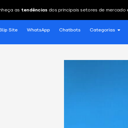
nheça as
tendências
dos principais setores de mercado
Blip Site
WhatsApp
Chatbots
Categorias