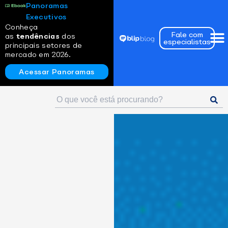
Panoramas
Executivos
Conheça
Fale com
as
tendências
dos
especialistas
principais setores de
mercado em 2026.
Acessar Panoramas