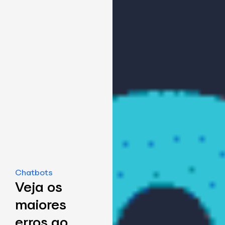
Chatbots
Veja os
maiores
erros ao