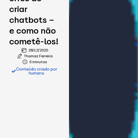
criar
chatbots –
e como não
cometê-los!
28/12/2020
Thomaz Ferreira
5 minutos
Conteúdo criado por
humano