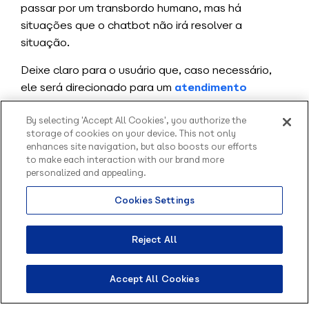
passar por um transbordo humano, mas há
situações que o chatbot não irá resolver a
situação.
Deixe claro para o usuário que, caso necessário,
ele será direcionado para um
atendimento
humano
durante o fluxo. Mas lembre: Tente filtrar
ao máximo a solicitação para que o atendimento
By selecting 'Accept All Cookies', you authorize the
storage of cookies on your device. This not only
seja fácil e tenha todas as informações para o
enhances site navigation, but also boosts our efforts
operador.
to make each interaction with our brand more
personalized and appealing.
7. Não criar relatórios para
Cookies Settings
medir o desempenho do seu
Olá, sou o Contato
inteligente da Blip.
contato inteligente é um erro
Como posso te ajudar?
Reject All
Mapear e identificar pontos de melhoria dentro do
Accept All Cookies
seu contato inteligente é imprescindível para que
a experiência do usuário seja fluida e esteja de