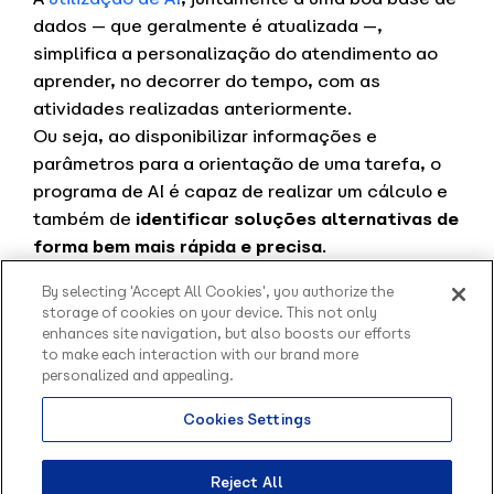
dados — que geralmente é atualizada —,
simplifica a personalização do atendimento ao
aprender, no decorrer do tempo, com as
atividades realizadas anteriormente.
Ou seja, ao disponibilizar informações e
parâmetros para a orientação de uma tarefa, o
programa de AI é capaz de realizar um cálculo e
também de
identificar soluções alternativas de
forma bem mais rápida e precisa
.
Dessa forma, com o uso correto, os chatbots
By selecting 'Accept All Cookies', you authorize the
podem tornar as interações em todos os pontos
storage of cookies on your device. This not only
de contato em uma experiência eficaz, intuitiva e
enhances site navigation, but also boosts our efforts
rápida.
to make each interaction with our brand more
personalized and appealing.
Essas soluções otimizam o tempo e o lucro das
Cookies Settings
empresas, além de melhorarem a atuação de
Olá, sou o Contato
seus funcionários. Organizações que se adaptam
inteligente da Blip.
Como posso te ajudar?
às inovações e utilizam essas tecnologias em
Reject All