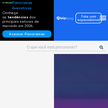
Panoramas
Executivos
Conheça
Fale com
as
tendências
dos
especialistas
principais setores de
mercado em 2026.
Acessar Panoramas