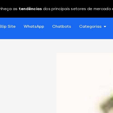
nheça as
tendências
dos principais setores de mercado
Blip Site
WhatsApp
Chatbots
Categorias