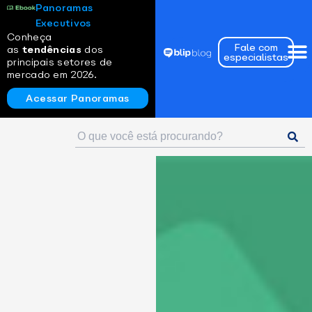
Panoramas
Executivos
Conheça
Fale com
as
tendências
dos
especialistas
principais setores de
mercado em 2026.
Acessar Panoramas