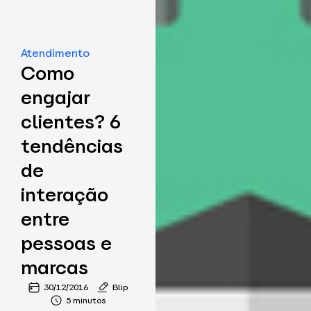
Atendimento
Como
engajar
clientes? 6
tendências
de
interação
entre
pessoas e
marcas
30/12/2016
Blip
5 minutos