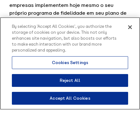
empresas implementem hoje mesmo o seu
próprio programa de fidelidade em seu plano de
como engajar clientes.
By selecting 'Accept All Cookies', you authorize the
Uma pesquisa do Gartner mostra que atrair
storage of cookies on your device. This not only
novos clientes custará à sua empresa cinco
enhances site navigation, but also boosts our efforts
vezes mais do que manter um cliente existente.
to make each interaction with our brand more
personalized and appealing.
Um programa de fidelidade baseado em pontos
pode impulsionar as compras na loja e as
Cookies Settings
Olá, sou o Contato
conversões on-line. Ele pode ser integrado ao
inteligente da Blip.
seu site, aos canais de mídia social e ao
Como posso te ajudar?
Reject All
marketing por e-mail. Essa é uma excelente
alternativa de como engajar clientes.
A
Predator Nutrition
, uma das principais
Accept All Cookies
empresas de nutrição esportiva, integrou um
programa de fidelidade dentro de sua principal
estratégia de marketing e ampliou seu valor
médio de pedidos em 33%.
A marca implementou um modelo de