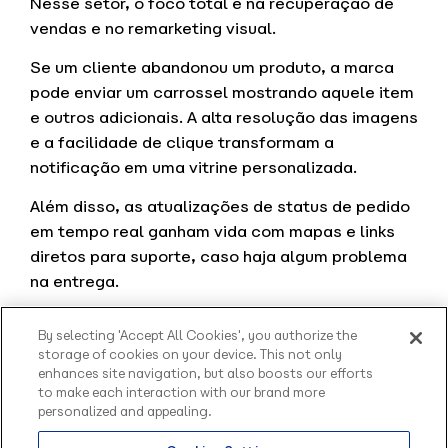
Nesse setor, o foco total é na recuperação de
vendas e no remarketing visual.
Se um cliente abandonou um produto, a marca
pode enviar um carrossel mostrando aquele item
e outros adicionais. A alta resolução das imagens
e a facilidade de clique transformam a
notificação em uma vitrine personalizada.
Além disso, as atualizações de status de pedido
em tempo real ganham vida com mapas e links
diretos para suporte, caso haja algum problema
na entrega.
Financeiro
By selecting 'Accept All Cookies', you authorize the
storage of cookies on your device. This not only
Para serviços financeiros, a prioridade é a
enhances site navigation, but also boosts our efforts
segurança e a gestão de cobrança. O RCS
to make each interaction with our brand more
permite o envio de faturas digitais com botões
personalized and appealing.
diretos para copiar o código de barras ou