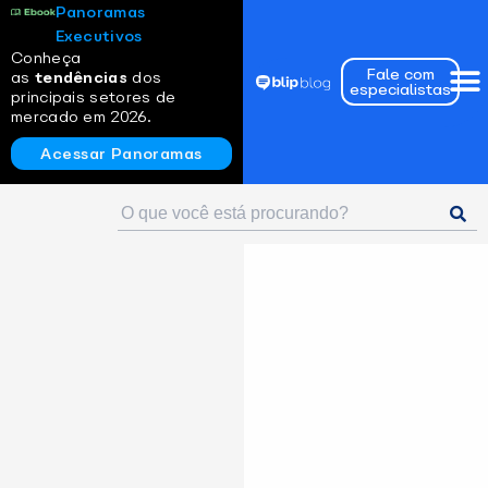
Panoramas
Executivos
Conheça
Fale com
as
tendências
dos
especialistas
principais setores de
mercado em 2026.
Acessar Panoramas