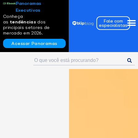
Panoramas
Executivos
Conheça
Fale com
as
tendências
dos
especialistas
principais setores de
mercado em 2026.
Acessar Panoramas