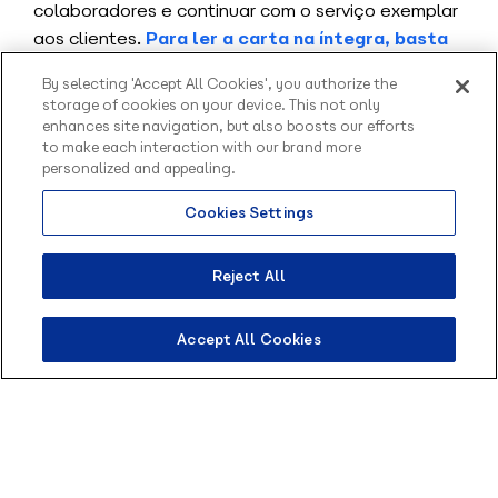
colaboradores e continuar com o serviço exemplar
aos clientes.
Para ler a carta na íntegra, basta
clicar neste link!
By selecting 'Accept All Cookies', you authorize the
storage of cookies on your device. This not only
Como acessar o Take.Action?
enhances site navigation, but also boosts our efforts
to make each interaction with our brand more
Para acessar o Take.Action, basta clicar no botão
personalized and appealing.
abaixo:
Cookies Settings
Olá, sou o Contato
Acesse agora mesmo o Take.Action!
inteligente da Blip.
Como posso te ajudar?
Reject All
Por agora, lave bem as mãos e #FicaEmCasa
bem informado!
Accept All Cookies