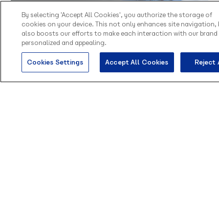
Olá, sou o Contato
By selecting 'Accept All Cookies', you authorize the storage of
inteligente da Blip.
cookies on your device. This not only enhances site navigation, 
also boosts our efforts to make each interaction with our brand
Como posso te ajudar
personalized and appealing.
Saúde
Cookies Settings
Accept All Cookies
Reject 
Panorama de Saúde 2026: IA, eficiência
operacional e a nova jornada do
paciente
Acesse nossa página de Materiais Ricos