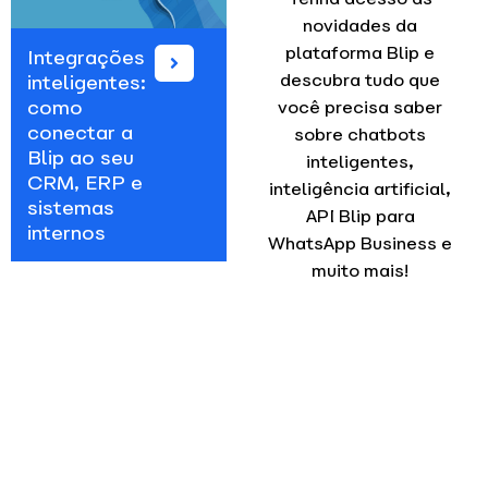
novidades da
plataforma Blip e
Blip
Blip Go
descubra tudo que
Payments:
Personal: A
Conheça o
solução
você precisa saber
ecossistema
ideal para
sobre chatbots
de soluções
relacionamento
inteligentes,
de
consultivo
inteligência artificial,
pagamentos
API Blip para
e de
WhatsApp Business e
autenticação
muito mais!