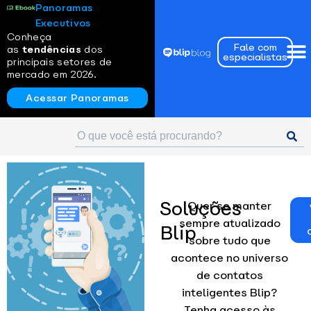
Panoramas
Executivos
Conheça
Fale com
as
tendências
dos
especialistas
principais setores de
mercado em 2026.
Acessar Panoramas
Soluções
Quer se manter
sempre atualizado
Blip
sobre tudo que
acontece no universo
de contatos
inteligentes Blip?
Tenha acesso às