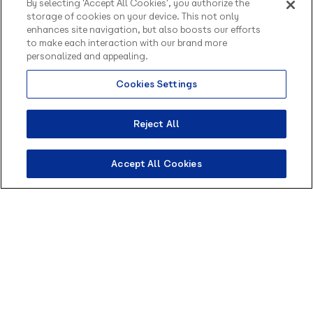
By selecting 'Accept All Cookies', you authorize the
partida
storage of cookies on your device. This not only
enhances site navigation, but also boosts our efforts
to make each interaction with our brand more
Sempre buscamos ir além, assumindo
personalized and appealing.
protagonismo e vontade de se superar a cada
novo desafio, independente do tamanho e
Cookies Settings
dificuldade.
Reject All
Blip.Efficient: complexidade não existe
Ser eficiente, aqui, é ir direto ao ponto sem
Accept All Cookies
perder qualidade.
A gente simplifica o que é complexo, elimina
excessos e busca clareza em tudo o que faz,
sempre respeitando o tempo e o contexto de
quem está do outro lado.
Blip.Team: o “nós” vem antes do “eu”