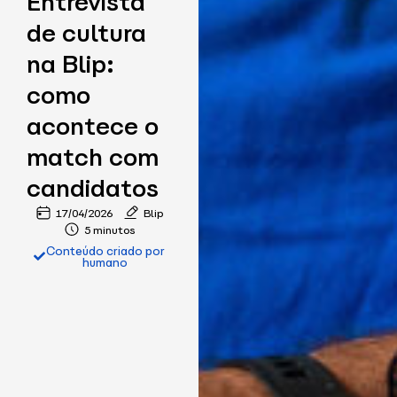
Entrevista
de cultura
na Blip:
como
acontece o
match com
candidatos
17/04/2026
Blip
5 minutos
Conteúdo criado por
humano