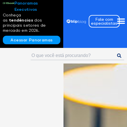
Panoramas
Executivos
Conheça
Fale com
as
tendências
dos
especialistas
principais setores de
mercado em 2026.
Acessar Panoramas