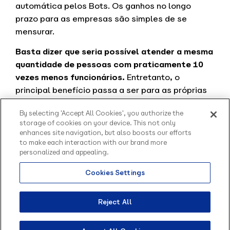
automática pelos Bots. Os ganhos no longo
prazo para as empresas são simples de se
mensurar.
Basta dizer que seria possível atender a mesma
quantidade de pessoas com praticamente 10
vezes menos funcionários.
Entretanto, o
principal benefício passa a ser para as próprias
pessoas. Elas poderão resolver atividades
By selecting 'Accept All Cookies', you authorize the
simples de forma muito rápida, através da
storage of cookies on your device. This not only
interação com os robôs.
enhances site navigation, but also boosts our efforts
to make each interaction with our brand more
Ao mesmo tempo, continuarão tendo acesso aos
personalized and appealing.
especialistas sempre que necessário, sem
Cookies Settings
precisar aguardar na linha enquanto transferimos
Olá, sou o Contato
a ligação.
inteligente da Blip.
Como posso te ajudar?
Reject All
Quer continuar essa conversa? Me mande uma
mensagem no
LinkedIn
!