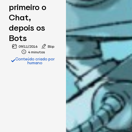
primeiro o
Chat,
depois os
Bots
09/11/2016
Blip
4 minutos
Conteúdo criado por
humano