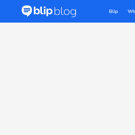
Blip
Wh