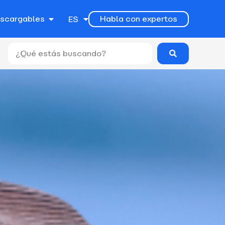
EN
escargables
Habla con expertos
ES
PT