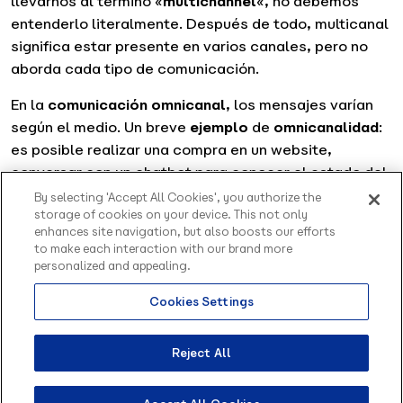
llevarnos al término «
multichannel
«, no debemos
entenderlo literalmente. Después de todo, multicanal
significa estar presente en varios canales, pero no
aborda cada tipo de comunicación.
En la
comunicación omnicanal
, los mensajes varían
según el medio. Un breve
ejemplo
de
omnicanalidad
:
es posible realizar una compra en un website,
conversar con un chatbot para conocer el estado del
pedido y recibir actualizaciones por email.
By selecting 'Accept All Cookies', you authorize the
storage of cookies on your device. This not only
Mire que en este ejemplo, la comunicación ocurrió en
enhances site navigation, but also boosts our efforts
to make each interaction with our brand more
varios canales y en momentos diferentes,
personalized and appealing.
complementando la experiencia del usuario, ya que
utilizó varios canales para diferentes mensajes.
Cookies Settings
Por lo tanto, el significado de omnicanal debe
Reject All
abarcar el hecho de que el cliente podrá comunicarse
con la empresa usando varios canales, pero la
empresa podrá centralizar esa comunicación,