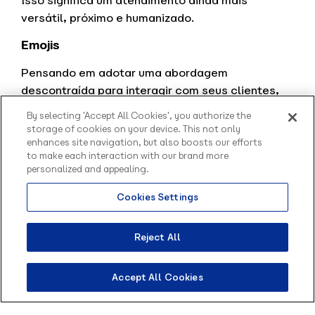
Isso significa um atendimento ainda mais
versátil, próximo e humanizado.
Emojis
Pensando em adotar uma abordagem
descontraída para interagir com seus clientes,
expressar emoções e também tornar o
By selecting 'Accept All Cookies', you authorize the
atendimento mais humanizado? Os
emojis
são
storage of cookies on your device. This not only
atributos informais que facilitam a comunicação
enhances site navigation, but also boosts our efforts
to make each interaction with our brand more
em diversos cenários.
personalized and appealing.
Gerenciamento de filas
Cookies Settings
Olá, sou o Contato
inteligente da Blip.
Como o próprio nome diz, o recurso permite a
Como posso te ajudar?
Reject All
criação e gerenciamento de filas de atendimento
segmentando o time de atendimento em suas
devidas especialidades. Com essa ferramenta, é
Accept All Cookies
possível distribuir e controlar as demandas de
atendimento, garantindo uma experiência mais