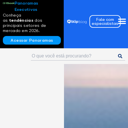
Panoramas
Executivos
Conheça
Fale com
as
tendências
dos
especialistas
principais setores de
mercado em 2026.
Acessar Panoramas