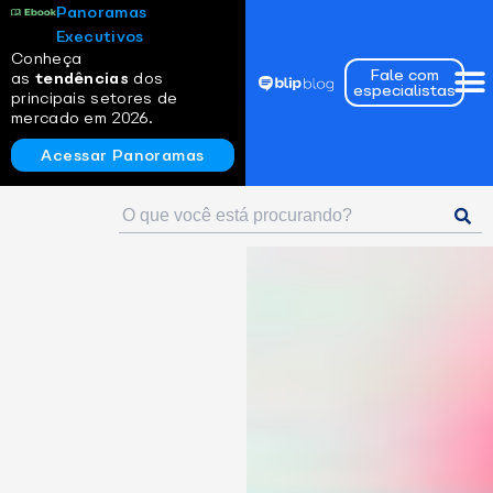
Panoramas
Executivos
Conheça
Fale com
as
tendências
dos
especialistas
principais setores de
mercado em 2026.
Acessar Panoramas