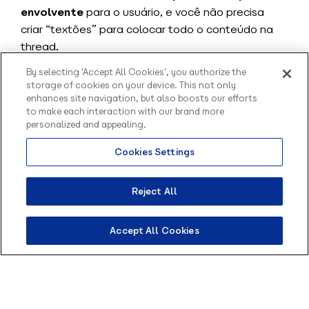
envolvente
para o usuário, e você não precisa
criar “textões” para colocar todo o conteúdo na
thread.
By selecting 'Accept All Cookies', you authorize the
Porém, lembre-se de que as imagens sozinhas
storage of cookies on your device. This not only
podem não ser uma boa opção para pessoas
enhances site navigation, but also boosts our efforts
cegas, por exemplo, que utilizam o celular com
to make each interaction with our brand more
voiceover.
personalized and appealing.
Diante disso, é importante ter um descritivo da
Cookies Settings
Olá, sou o Contato
imagem ou repensar o conteúdo que está sendo
inteligente da Blip.
mostrado nela. Acessibilidade em chatbots ainda é
Como posso te ajudar?
Reject All
algo que está em evolução, e não podemos nos
esquecer disso.
Accept All Cookies
Boas práticas no design de
conversas em chatbots
Para que as conversas do seu chatbot sejam