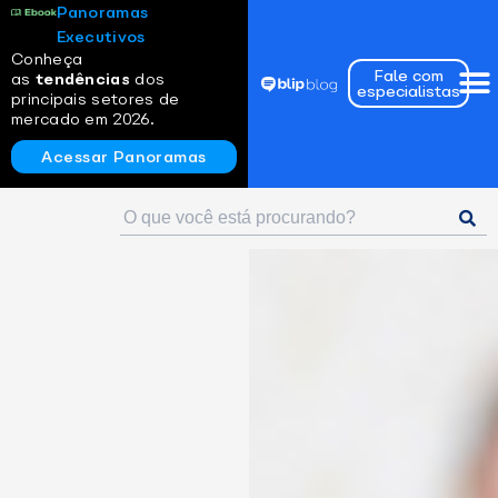
Panoramas
Executivos
Conheça
Fale com
as
tendências
dos
especialistas
principais setores de
mercado em 2026.
Acessar Panoramas