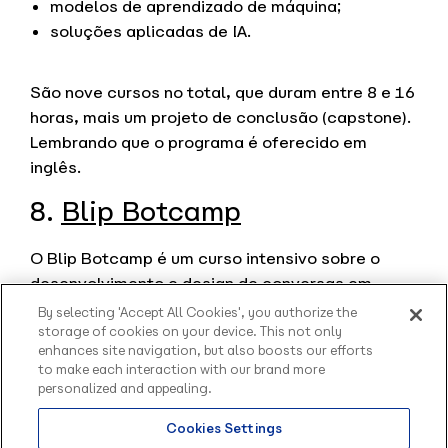
modelos de aprendizado de máquina;
soluções aplicadas de IA.
São nove cursos no total, que duram entre 8 e 16
horas, mais um projeto de conclusão (capstone).
Lembrando que o programa é oferecido em
inglês.
8.
Blip Botcamp
O Blip Botcamp é um curso intensivo sobre o
desenvolvimento e design de conversas em
chatbots que ocorre ao longo de dois dias.
By selecting 'Accept All Cookies', you authorize the
É mais indicado para quem já tem um
storage of cookies on your device. This not only
enhances site navigation, but also boosts our efforts
conhecimento médio ou amplo em chatbots e
to make each interaction with our brand more
atua em áreas como desenvolvimento de
personalized and appealing.
software e UX design. Os participantes
Cookies Settings
aprendem da teoria à mão na massa como
Olá, sou o Contato