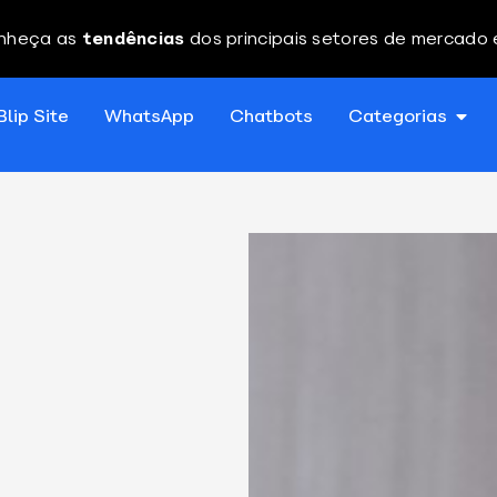
nheça as
tendências
dos principais setores de mercado
Blip Site
WhatsApp
Chatbots
Categorias