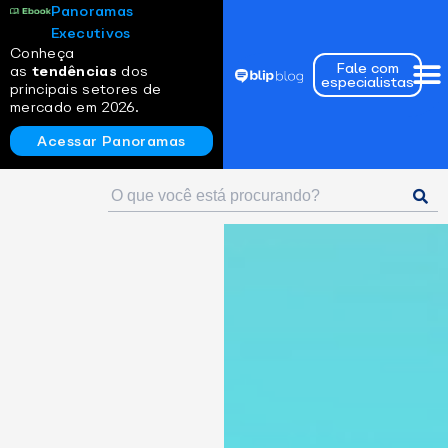
Panoramas
Executivos
Conheça
Fale com
as
tendências
dos
especialistas
principais setores de
mercado em 2026.
Acessar Panoramas