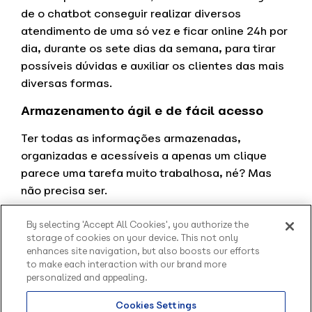
de o chatbot conseguir realizar diversos
atendimento de uma só vez e ficar online 24h por
dia, durante os sete dias da semana, para tirar
possíveis dúvidas e auxiliar os clientes das mais
diversas formas.
Armazenamento ágil e de fácil acesso
Ter todas as informações armazenadas,
organizadas e acessíveis a apenas um clique
parece uma tarefa muito trabalhosa, né? Mas
não precisa ser.
Outra vantagem que um escritório contábil tem
By selecting 'Accept All Cookies', you authorize the
ao utilizar chatbots é o armazenamento ágil e de
storage of cookies on your device. This not only
enhances site navigation, but also boosts our efforts
fácil acesso das mais diversas informações.
to make each interaction with our brand more
personalized and appealing.
Cookies Settings
Olá, sou o Contato