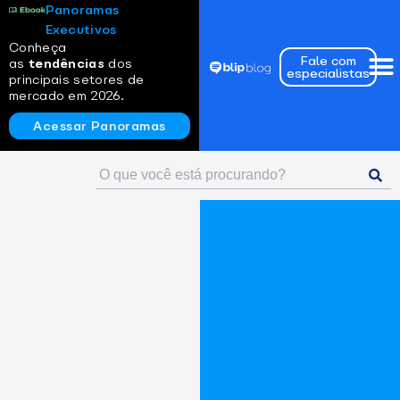
Panoramas
Executivos
Conheça
Fale com
as
tendências
dos
especialistas
principais setores de
mercado em 2026.
Acessar Panoramas