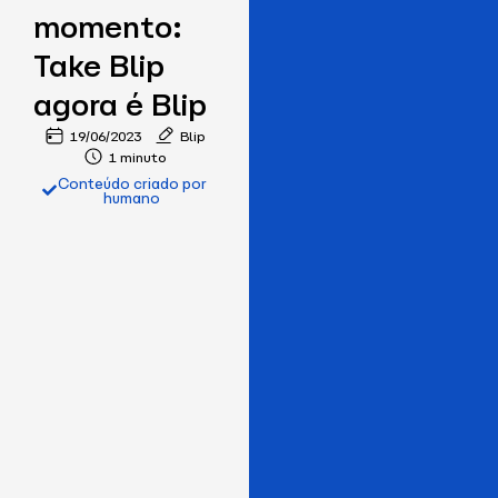
momento:
Take Blip
agora é Blip
19/06/2023
Blip
1 minuto
Conteúdo criado por
humano