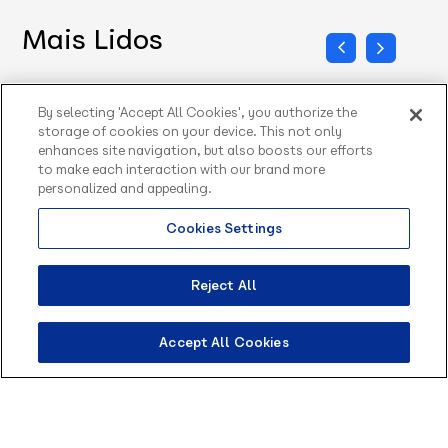
Mais Lidos
By selecting 'Accept All Cookies', you authorize the
storage of cookies on your device. This not only
enhances site navigation, but also boosts our efforts
to make each interaction with our brand more
personalized and appealing.
Cookies Settings
Olá, sou o Contato
inteligente da Blip.
Reject All
Como posso te ajudar?
Chatbots
Accept All Cookies
Bot de conversa: construa fluxos que
ajudam seus usuários